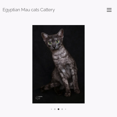
Egyptian Mau cats Cattery