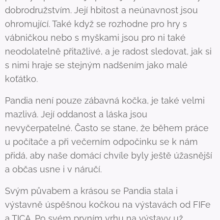
dobrodružstvím. Její hbitost a neúnavnost jsou
ohromující. Také když se rozhodne pro hry s
vábničkou nebo s myškami jsou pro ni také
neodolatelně přitažlivé, a je radost sledovat, jak si
s nimi hraje se stejným nadšením jako malé
koťátko.
Pandia není pouze zábavná kočka, je také velmi
mazlivá. Její oddanost a láska jsou
nevyčerpatelné. Často se stane, že během práce
u počítače a při večerním odpočinku se k nám
přidá, aby naše domácí chvíle byly ještě úžasnější
a občas usne i v náručí.
Svým půvabem a krásou se Pandia stala i
výstavně úspěšnou kočkou na výstavách od FIFe
a TICA. Po svém prvním vrhu na výstavy už