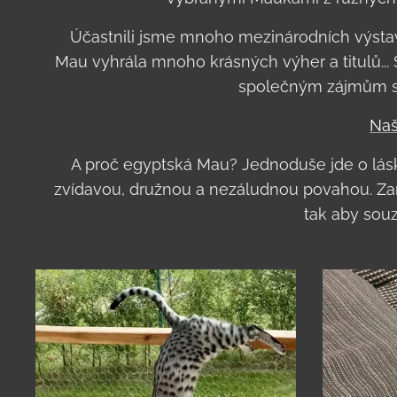
Účastnili jsme mnoho mezinárodních výstav
Mau vyhrála mnoho krásných výher a titulů...
společným zájmům se
Naš
A proč egyptská Mau? Jednoduše jde o lásku
zvídavou, družnou a nezáludnou povahou. Zam
tak aby souz