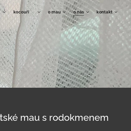
♀
kocouři ♂
o mau
o nás
kontakt
tské mau s rodokmenem