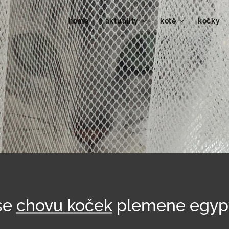
home
aktuality
kotě
kočky 
se
chovu koček
plemene egyp