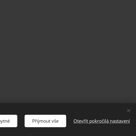
 právo
bytné
Přijmout vše
Otevřít pokročilá nastavení