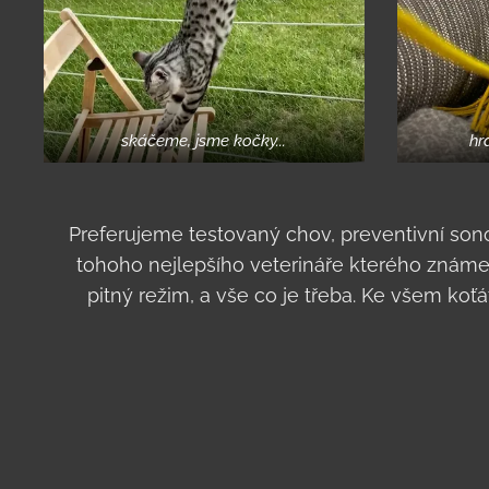
skáčeme, jsme kočky...
hr
Preferujeme testovaný chov, preventivní sono
tohoho nejlepšího veterináře kterého známe
pitný režim, a vše co je třeba. Ke všem ko