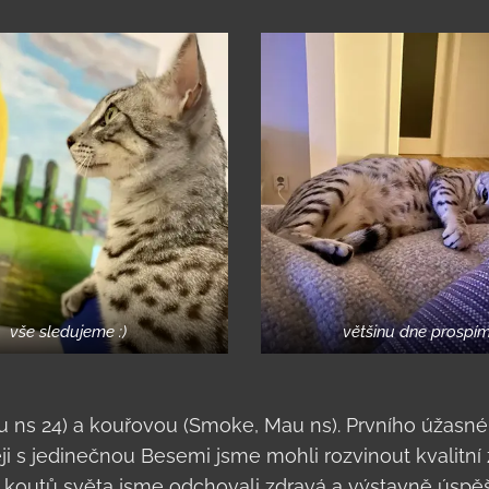
vše sledujeme :)
většinu dne prospí
au ns 24) a kouřovou (Smoke, Mau ns). Prvního úžasné
ěji s jedinečnou Besemi jsme mohli rozvinout kvalitní
koutů světa jsme odchovali zdravá a výstavně úspě