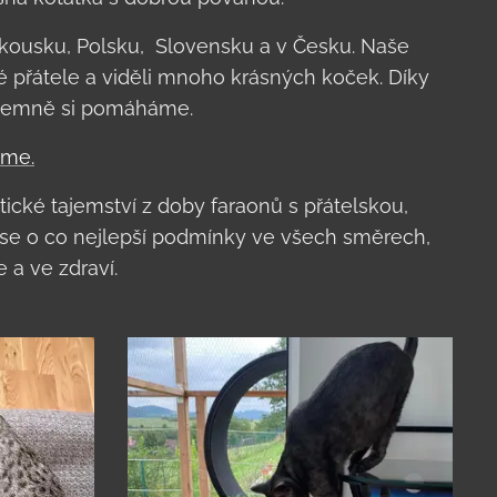
akousku, Polsku, Slovensku a v Česku. Naše
é přátele a viděli mnoho krásných koček. Díky
zájemně si pomáháme.
íme.
ické tajemství z doby faraonů s přátelskou,
 se o co nejlepší podmínky ve všech směrech,
 a ve zdraví.