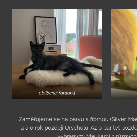
oblíbenci faraonů
Zaměřujeme se na barvu stříbrnou (Silver, M
a a o rok později Urschulu. Až o pár let pozd
vybranými Maukami z různých 