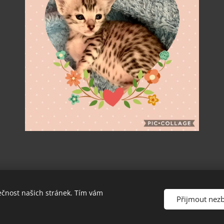
ečnost našich stránek. Tím vám
ánky a fotografie Egyptských Mau Yá Moasi,CZ se vztahuje autorské
Přijmout nez
Vytvořeno službou
Webnode
Cookies