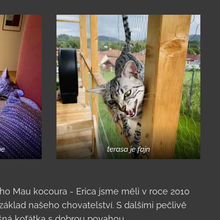
me
terasa je fajn
ho Mau kocoura - Erica jsme měli v roce 2010
 základ našeho chovatelství. S dalšími pečlivě
šná koťátka s dobrou povahou.