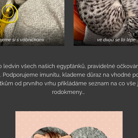
ajeme si s vábničkami
ve dvou se to lépe ..
 ledvin všech našich egypťánků, pravidelné očkování,
. Podporujeme imunitu, klademe důraz na vhodné podm
ťátkům od prvního vrhu přikládáme seznam na co vše 
rodokmeny...