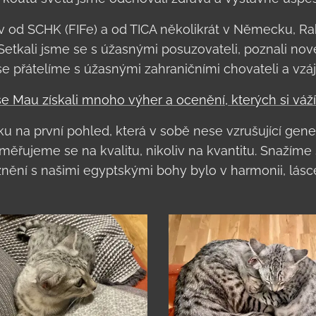
 od SCHK (FIFe) a od TICA několikrát v Německu, R
 Setkali jsme se s úžasnými posuzovateli, poznali nov
 přátelíme s úžasnými zahraničními chovateli a v
e Mau získali mnoho výher a ocenění, kterých si váž
 na první pohled, která v sobě nese vzrušující genet
ěřujeme se na kvalitu, nikoliv na kvantitu. Snažíme
nění s našimi egyptskými bohy bylo v harmonii, lásce