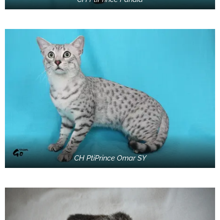
CH PtiPrince Omar SY