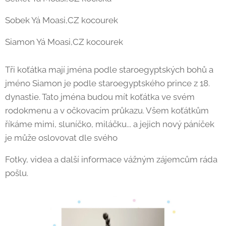
Sobek Yá Moasi,CZ kocourek
Siamon Yá Moasi,CZ kocourek
Tři koťátka mají jména podle staroegyptských bohů a
jméno Siamon je podle staroegyptského prince z 18.
dynastie. Tato jména budou mít koťátka ve svém
rodokmenu a v očkovacím průkazu. Všem koťátkům
říkáme mimi, sluníčko, miláčku... a jejich nový páníček
je může oslovovat dle svého 🤗
Fotky, videa a další informace vážným zájemcům ráda
pošlu.