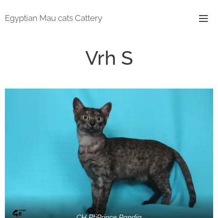
Egyptian Mau cats Cattery
Vrh S
CH PtiPrince Pandia