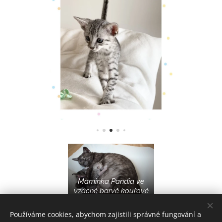
Maminka Pandia ve
vzácné barvě kouřové
Používáme cookies, abychom zajistili správné fungování a
Zájemcům o koťátko