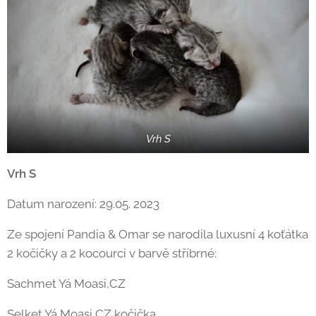
Vrh S
Vrh S
Datum narození: 29.05. 2023
Ze spojení Pandia & Omar se narodila luxusní 4 koťátka
2 kočičky a 2 kocourci v barvě stříbrné:
Sachmet Yá Moasi,CZ
Selket Yá Moasi,CZ kočička