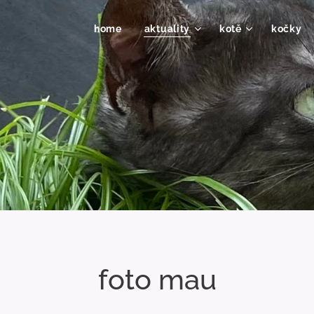
home
aktuality
kotě
kočky 
foto mau