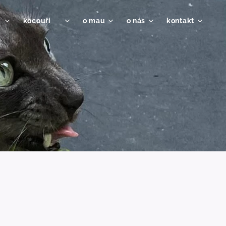
♀
kocouři ♂
o mau
o nás
kontakt