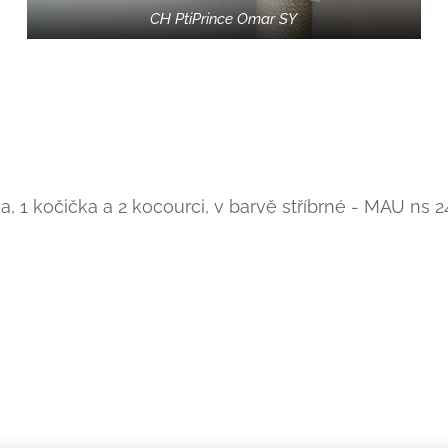
CH PtiPrince Omar SY
, 1 kočička a 2 kocourci, v barvě stříbrné - MAU ns 2