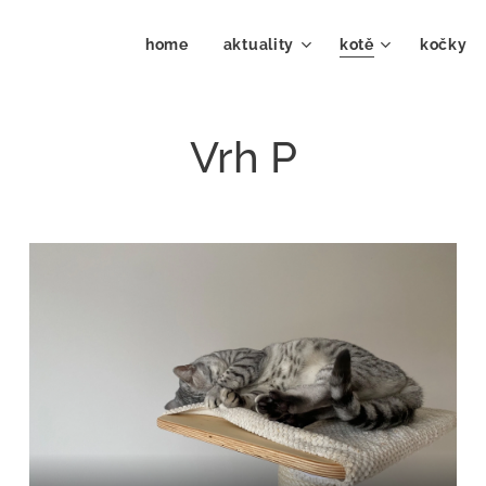
home
aktuality
kotě
kočky 
Vrh P