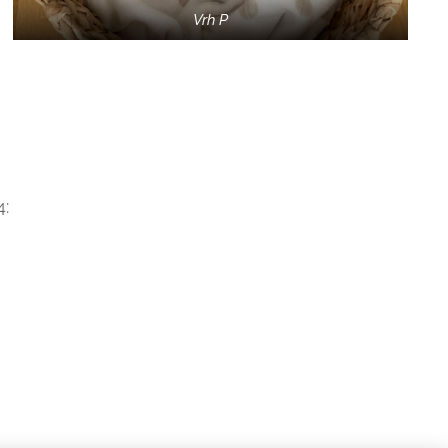
Vrh P
4: