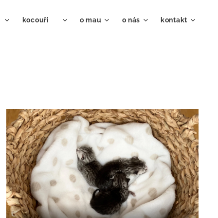
♀
kocouři ♂
o mau
o nás
kontakt