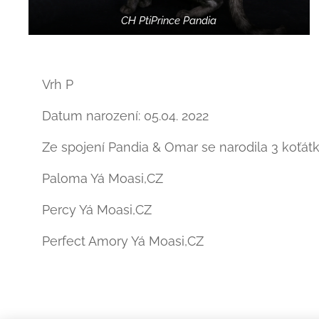
CH PtiPrince Pandia
Vrh P
Datum narození: 05.04. 2022
Ze spojení Pandia & Omar se narodila 3 koťátka
Paloma Yá Moasi,CZ
Percy Yá Moasi,CZ
Perfect Amory Yá Moasi,CZ