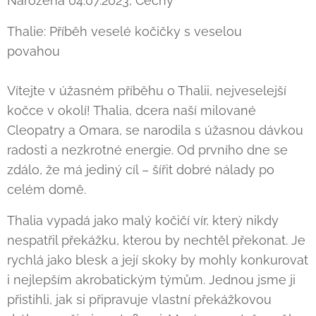
Narozena 04.07.2023, Čechy
Thalie: Příběh veselé kočičky s veselou
povahou 😺🌟
Vítejte v úžasném příběhu o Thalii, nejveselejší
kočce v okolí! Thalia, dcera naší milované
Cleopatry a Omara, se narodila s úžasnou dávkou
radosti a nezkrotné energie. Od prvního dne se
zdálo, že má jediný cíl – šířit dobré nálady po
celém domě.
Thalia vypadá jako malý kočičí vír, který nikdy
nespatřil překážku, kterou by nechtěl překonat. Je
rychlá jako blesk a její skoky by mohly konkurovat
i nejlepším akrobatickým týmům. Jednou jsme ji
přistihli, jak si připravuje vlastní překážkovou