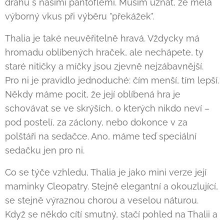
dráhu s našimi pantoflemi. Musím uznat, že měla
výborný vkus při výběru "překážek".
Thalia je také neuvěřitelně hravá. Vždycky má
hromadu oblíbených hraček, ale nechápete, ty
staré nitičky a míčky jsou zjevně nejzábavnější.
Pro ni je pravidlo jednoduché: čím menší, tím lepší.
Někdy máme pocit, že její oblíbená hra je
schovávat se ve skrýších, o kterých nikdo neví –
pod postelí, za záclony, nebo dokonce v za
polštáři na sedačce. Ano, máme teď speciální
sedačku jen pro ni.
Co se týče vzhledu, Thalia je jako mini verze její
maminky Cleopatry. Stejně elegantní a okouzlující,
se stejně výraznou chorou a veselou náturou.
Když se někdo cítí smutný, stačí pohled na Thalii a