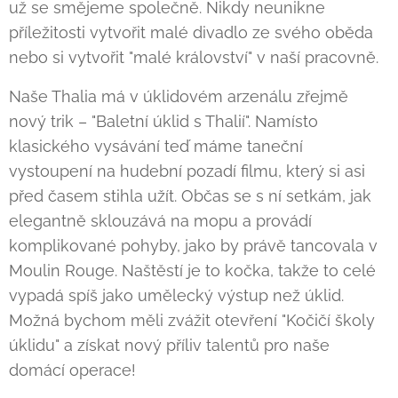
už se smějeme společně. Nikdy neunikne
příležitosti vytvořit malé divadlo ze svého oběda
nebo si vytvořit "malé království" v naší pracovně.
Naše Thalia má v úklidovém arzenálu zřejmě
nový trik – "Baletní úklid s Thalií". Namísto
klasického vysávání teď máme taneční
vystoupení na hudební pozadí filmu, který si asi
před časem stihla užít. Občas se s ní setkám, jak
elegantně sklouzává na mopu a provádí
komplikované pohyby, jako by právě tancovala v
Moulin Rouge. Naštěstí je to kočka, takže to celé
vypadá spíš jako umělecký výstup než úklid.
Možná bychom měli zvážit otevření "Kočičí školy
úklidu" a získat nový příliv talentů pro naše
domácí operace!