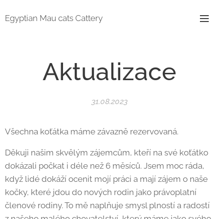
Egyptian Mau cats Cattery
Aktualizace
31.08.2023
Všechna koťátka máme závazně rezervovaná.
Děkuji našim skvělým zájemcům, kteří na své koťátko
dokázali počkat i déle než 6 měsíců. Jsem moc ráda,
když lidé dokáží ocenit mojí práci a mají zájem o naše
kočky, které jdou do nových rodin jako právoplatní
členové rodiny. To mě naplňuje smysl plností a radostí
z našeho malého chovatelství, který máme jako svého