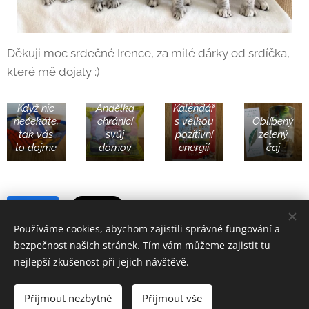
Děkuji moc srdečné Irence, za milé dárky od srdíčka,
které mě dojaly :)
Když nic
Andělka
Kalendář
nečekáte,
chránící
s velkou
Oblíbený
tak vás
svůj
pozitivní
zelený
to dojme
domov
energií
čaj
Share
Používáme cookies, abychom zajistili správné fungování a
bezpečnost našich stránek. Tím vám můžeme zajistit tu
nejlepší zkušenost při jejich návštěvě.
Přijmout nezbytné
Přijmout vše
Na články a fotografie Egyptských Mau Yá Moasi,CZ se vztahuje