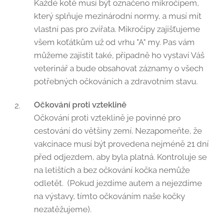
Každé kotě musí být označeno mikročipem,
který splňuje mezinárodní normy, a musí mít
vlastní pas pro zvířata. Mikročipy zajišťujeme
všem koťátkům už od vrhu "A" my. Pas vám
můžeme zajistit také, případně ho vystaví Váš
veterinář a bude obsahovat záznamy o všech
potřebných očkováních a zdravotním stavu.
Očkování proti vzteklině
Očkování proti vzteklině je povinné pro
cestování do většiny zemí. Nezapomeňte, že
vakcinace musí být provedena nejméně 21 dní
před odjezdem, aby byla platná. Kontroluje se
na letištích a bez očkování kočka nemůže
odletět. (Pokud jezdíme autem a nejezdíme
na výstavy, tímto očkováním naše kočky
nezatěžujeme).