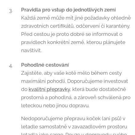
Pravidla pro vstup do jednotlivých zemí
Každá země může mít jiné požadavky ohledně
zdravotních certifikátů, odčervení či karantény.
Před cestou je proto dobré se informovat o
pravidlech konkrétní země, kterou plánujete
navštívit.
Pohodlné cestování
Zajistěte, aby vaše kotě mělo během cesty
maximální pohodlí. Doporučujeme investovat
do
kvalitní přepravky
, která bude dostatečně
prostorná a pohodlná, a zároveň schválená pro
leteckou nebo jinou dopravu.
Nedoporučujeme přepravu koček (ani psů) v
letadle samostatně v zavazadlovém prostoru
letadla jako cargo. Pouze v doprovodu svého