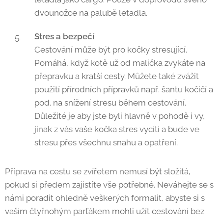
dvounožce na palubě letadla.
Stres a bezpečí
Cestování může být pro kočky stresující.
Pomáhá, když kotě už od malička zvykáte na
přepravku a kratší cesty. Můžete také zvážit
použití přírodních přípravků např. šantu kočičí a
pod. na snížení stresu během cestování.
Důležité je aby jste byli hlavně v pohodě i vy,
jinak z vás vaše kočka stres vycítí a bude ve
stresu přes všechnu snahu a opatření.
Příprava na cestu se zvířetem nemusí být složitá,
pokud si předem zajistíte vše potřebné. Neváhejte se s
námi poradit ohledně veškerých formalit, abyste si s
vaším čtyřnohým parťákem mohli užít cestování bez