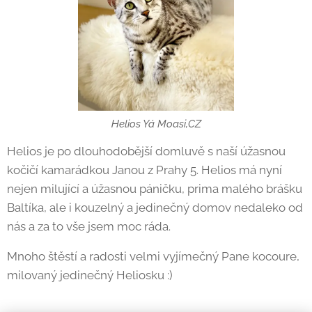
Helios Yá Moasi,CZ
Helios je po dlouhodobější domluvě s naší úžasnou
kočičí kamarádkou Janou z Prahy 5. Helios má nyní
nejen milující a úžasnou páničku, prima malého brášku
Baltíka, ale i kouzelný a jedinečný domov nedaleko od
nás a za to vše jsem moc ráda.
Mnoho štěstí a radosti velmi vyjímečný Pane kocoure,
milovaný jedinečný Heliosku :)