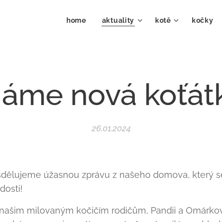
home
aktuality
kotě
kočky 
áme nová koťát
26.01.2024
dělujeme úžasnou zprávu z našeho domova, který se 
dosti!
 našim milovaným kočičím rodičům, Pandii a Omárkov