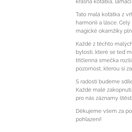
krásná koťátka, lamač
Tato malá koťátka z v
harmonii a lásce. Celý
magické okamžiky plné
Každé z těchto malých
bytosti, které se teď m
tříčlenná smečka rozšíř
pozornost, kterou si za
S radostí budeme sdíle
Každé malé zakopnutí,
pro nás záznamy štěstí
Děkujeme všem za podpo
pohlazení! 🌟🌟🌟