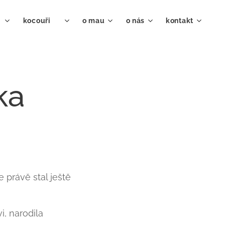
♀
kocouři ♂
o mau
o nás
kontakt
ka
právě stal ještě
i, narodila 😺😺😺