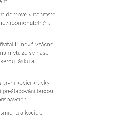
dem.
šem domově v naprosté
lo nezapomenutelné a
vítal tři nové vzácné
 nám ctí, že se naše
eškerou lásku a
první kočičí krůčky.
í přešlapování budou
říspěvcích.
, smíchu a kočičích