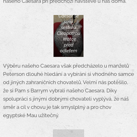
našeho Caesara při předchozí návštěvě u nás doma.
Caesar se
svojí
sestrou
Cleopatrou
, krátce
před
odletem
Výběru našeho Caesara však předcházelo u manželů
Peterson dlouhé hledání a vybírání si vhodného samce
od jiných zahraničních chovatelů. Velmi nás potěšilo,
že si Pam s Barrym vybrali našeho Caesara. Díky
spolupráci s jinými dobrými chovateli vyplývá, že náš
směr a cíl v chovu je tak smyslplný a pro chov
egyptské Mau užitečný.