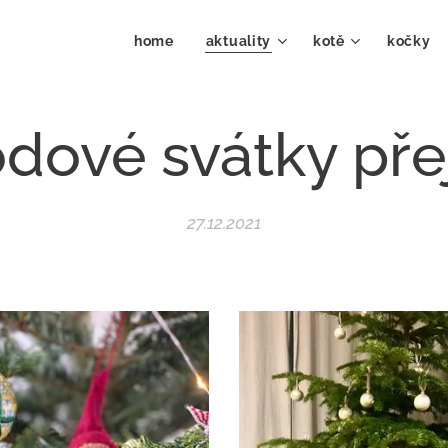
home
aktuality
kotě
kočky 
dové svátky př
27.12.2021