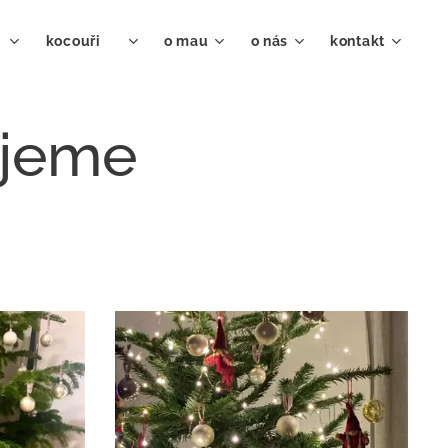
♀
kocouři ♂
o mau
o nás
kontakt
ejeme