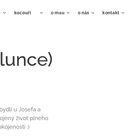
♀
kocouři ♂
o mau
o nás
kontakt
lunce)
bydlí u Josefa a
kojený život plného
ojenosti :)