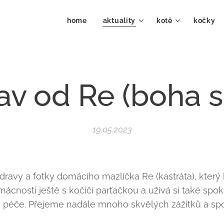
home
aktuality
kotě
kočky 
av od Re (boha s
19.05.2023
avy a fotky domácího mazlíčka Re (kastráta), který 
omácnosti ještě s kočičí parťačkou a užívá si také spo
é péče. Přejeme nadále mnoho skvělých zážitků a spok