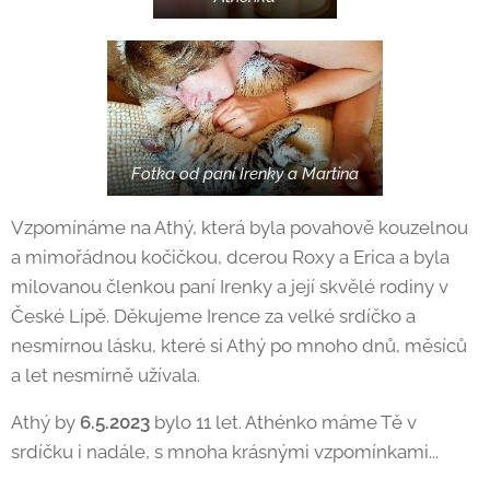
Fotka od paní Irenky a Martina
Vzpomínáme na Athý, která byla povahově kouzelnou
a mimořádnou kočičkou, dcerou Roxy a Erica a byla
milovanou členkou paní Irenky a její skvělé rodiny v
České Lípě. Děkujeme Irence za velké srdíčko a
nesmírnou lásku, které si Athý po mnoho dnů, měsíců
a let nesmírně užívala.
Athý by
6.5.2023
bylo 11 let. Athénko máme Tě v
srdíčku i nadále, s mnoha krásnými vzpomínkami...