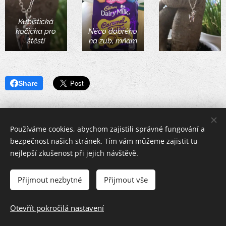
Kubistická
kočička pro
Něco dobrého
štěstí
na zub, mňam
Share
Používáme cookies, abychom zajistili správné fungování a
bezpečnost našich stránek. Tím vám můžeme zajistit tu
nejlepší zkušenost při jejich návštěvě.
Přijmout nezbytné
Přijmout vše
Na články a fotografie Egyptských Mau Yá Moasi,CZ se vztahuje
autorské právo
Otevřít pokročilá nastavení
Vytvořeno službou
Webnode
Cookies