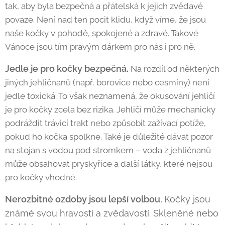
tak, aby byla bezpečná a přátelská k jejich zvědavé
povaze. Není nad ten pocit klidu, když víme, že jsou
naše kočky v pohodě, spokojené a zdravé. Takové
Vánoce jsou tím pravým dárkem pro nás i pro ně.
Jedle je pro kočky bezpečná.
Na rozdíl od některých
jiných jehličnanů (např. borovice nebo cesmíny) není
jedle toxická. To však neznamená, že okusování jehličí
je pro kočky zcela bez rizika. Jehličí může mechanicky
podráždit trávicí trakt nebo způsobit zažívací potíže,
pokud ho kočka spolkne. Také je důležité dávat pozor
na stojan s vodou pod stromkem – voda z jehličnanů
může obsahovat pryskyřice a další látky, které nejsou
pro kočky vhodné.
Nerozbitné ozdoby jsou lepší volbou.
Kočky jsou
známé svou hravostí a zvědavostí. Skleněné nebo