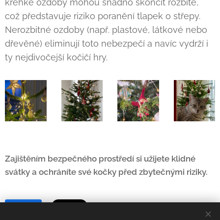
křehké ozdoby mohou snadno skončit rozbité,
což představuje riziko poranění tlapek o střepy.
Nerozbitné ozdoby (např. plastové, látkové nebo
dřevěné) eliminují toto nebezpečí a navíc vydrží i
ty nejdivočejší kočičí hry.
Zajištěním bezpečného prostředí si užijete klidné
svátky a ochráníte své kočky před zbytečnými riziky.
Share