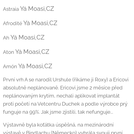
Yá Moasi,CZ
Astraia
Yá Moasi,CZ
Afrodité
Yá Moasi,CZ
Ah
Yá Moasi,CZ
Aton
Yá Moasi,CZ
Amón
První vrh A se narodil Urshule (říkáme ji Roxy) a Ericovi
absolutně neplánovaně. Ericovi jsme 2 měsíce před
neplánovaným krytím, nechali aplikovat implantát
proti početí na Vetcentru Duchek a podle výrobce prý
funguje na 99%. Jak jsme zjistili, tak nefunguje...
Výstavně byla koťátka úspěšná, na mezinárodní
výstavě v Bindlachu (Německo) vyhrála svouji první