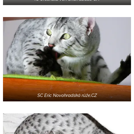
SC Eric Novohradská růže,CZ