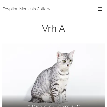
Egyptian Mau cats Cattery
Vrh A
IC Urschula von Skarrabäus*CH