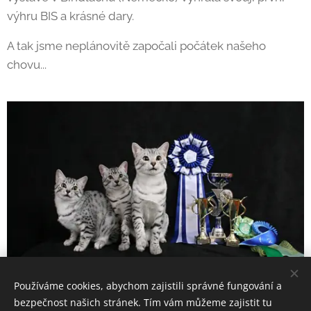
výhru BIS a krásné dary.
A tak jsme neplánovitě započali počátek našeho
chovu...
Používáme cookies, abychom zajistili správné fungování a
bezpečnost našich stránek. Tím vám můžeme zajistit tu