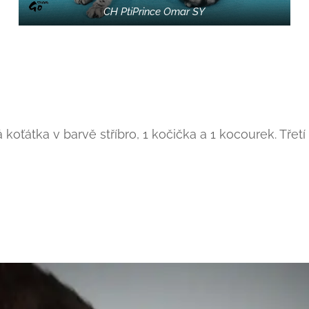
CH PtiPrince Omar SY
 koťátka v barvě stříbro, 1 kočička a 1 kocourek. Tře