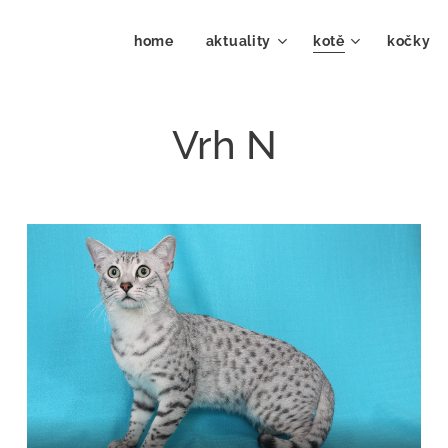
home
aktuality
kotě
kočky 
Vrh N