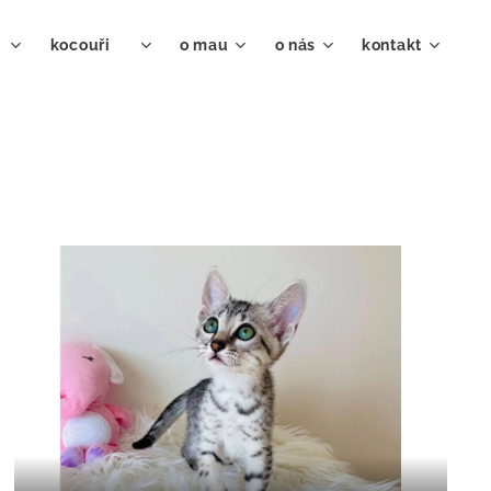
♀
kocouři ♂
o mau
o nás
kontakt