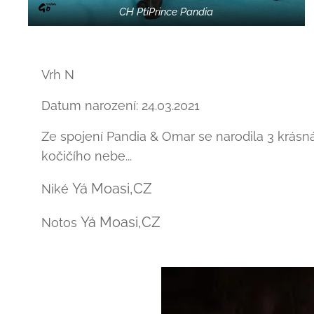
CH PtiPrince Pandia
Vrh N
Datum narození: 24.03.2021
Ze spojení Pandia & Omar se narodila 3 krásná
kočičího nebe...
Yá Moasi,CZ
Niké
Yá Moasi,CZ
Notos