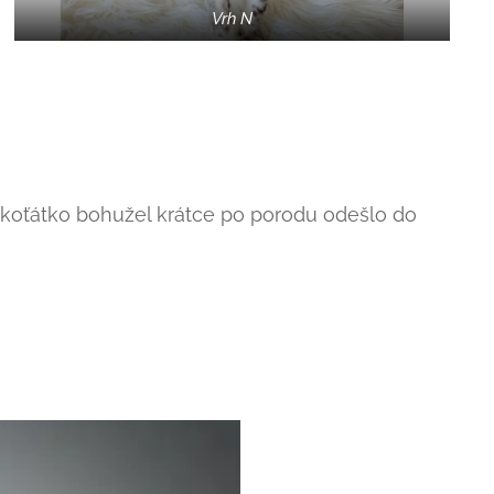
Vrh N
tí koťátko bohužel krátce po porodu odešlo do