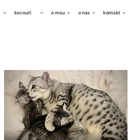
♀
kocouři ♂
o mau
o nás
kontakt