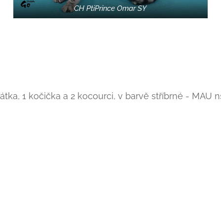
CH PtiPrince Omar SY
tka, 1 kočička a 2 kocourci, v barvě stříbrné - MAU ns