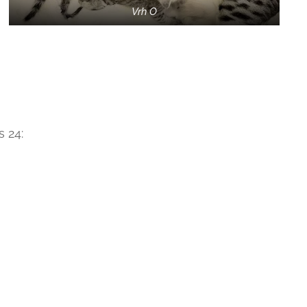
Vrh O
 24: