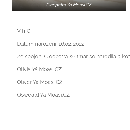
Cleopatra Yá Moasi,CZ
Vrh O
Datum narození: 16.02. 2022
Ze spojení Cleopatra & Omar se narodila 3 koťá
Olivia Yá Moasi,CZ
Oliver Yá Moasi,CZ
Osweald Yá Moasi,CZ