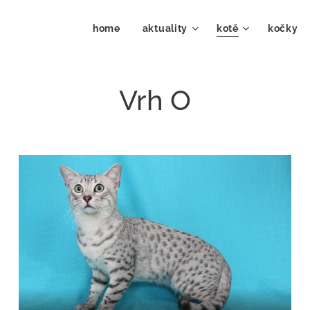
home
aktuality
kotě
kočky 
Vrh O